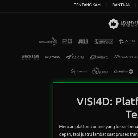
TENTANG KAMI
|
BANTUAN
|
Wild Wet Win
S
VISI4D: Pla
Te
Oceanic Melodies
Ne
Mencari platform online yang benar-benar
depan, tapi justru lambat saat proses tran