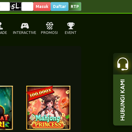
ngakses Permainan Slot Pragmatic, Bisa Download VPN 1.1.1.1 WARP
Sel
Masuk
Daftar
RTP
ADE
INTERACTIVE
PROMOSI
EVENT