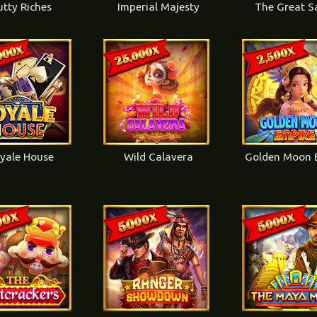
tty Riches
Imperial Majesty
The Great S
yale House
Wild Calavera
Golden Moon 