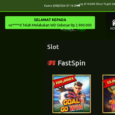
Selamat Datang di Visi4d Situs Togel dan Slot On
Kamis 6/08/2026 07:16:10
SELAMAT KEPADA
vo****d Telah Melakukan WD Sebesar Rp 2.900.000
HO
Slot
FastSpin