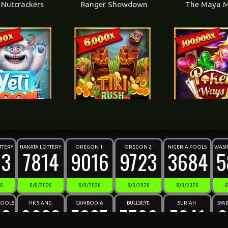
 Nutcrackers
Ranger Showdown
The Maya 
Yeti Boom
Tiki Rush
Poker Wa
TTERY
HAKATA LOTTERY
OREGON 1
OREGON 2
NIGERIA POOLS
WASH
93
7814
9016
9723
3684
5
26
6/8/2026
6/8/2026
6/8/2026
6/8/2026
6
POOLS
HK SIANG
CAMBODIA
BULLSEYE
SURIAH
SYA
19
9220
7607
7598
7241
8
ty and Flamy
Fortune Jewels II
Wild Maf