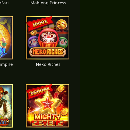
afari
Mahjong Princess
Empire
Neko Riches