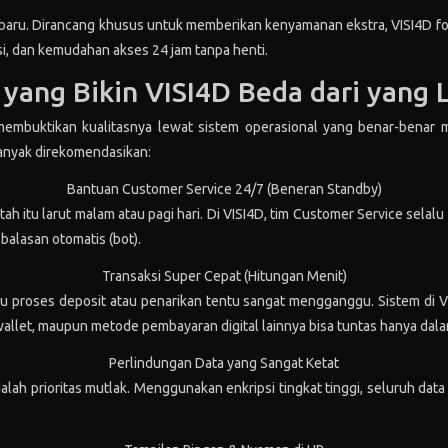
baru. Dirancang khusus untuk memberikan kenyamanan ekstra, VISI4D fok
, dan kemudahan akses 24 jam tanpa henti.
yang Bikin VISI4D Beda dari yang 
 membuktikan kualitasnya lewat sistem operasional yang benar-benar
banyak direkomendasikan:
Loki
Legend of Nian
Lucky Fort
Bantuan Customer Service 24/7 (Beneran Standby)
tah itu larut malam atau pagi hari. Di VISI4D, tim Customer Service sela
balasan otomatis (bot).
Transaksi Super Cepat (Hitungan Menit)
oses deposit atau penarikan tentu sangat mengganggu. Sistem di VIS
-wallet, maupun metode pembayaran digital lainnya bisa tuntas hanya dal
Perlindungan Data yang Sangat Ketat
nly Fortunes 2
Heavenly Fortunes
God of Wea
alah prioritas mutlak. Menggunakan enkripsi tingkat tinggi, seluruh data
Tampilan Ringan & Nyaman di HP