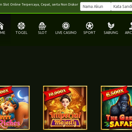
line Terpercaya, Cepat, serta Non Diskon Hub WA : +66659184322/ Jika Kesulitan Me
ME
TOGEL
SLOT
LIVE CASINO
SPORT
SABUNG
ARC