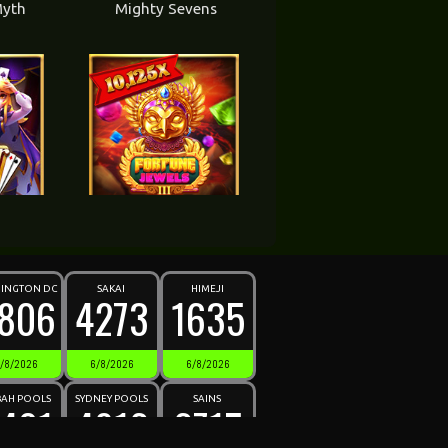
Myth
Mighty Sevens
ys
Fortune Jewels III
INGTON DC
SAKAI
HIMEJI
806
4273
1635
/8/2026
6/8/2026
6/8/2026
BAH POOLS
SYDNEY POOLS
SAINS
401
4816
6715
ia
Spin and Win