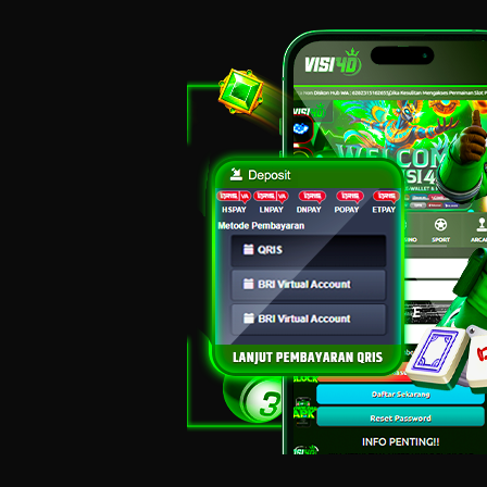
Gold Rush Cowboys
Gua
Pumpkins Go Lucky
Bea