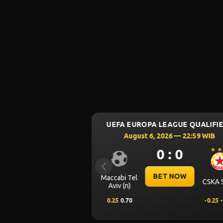
6/8/2026
6/8/2026
6/8/20
CHINA
SINGAPORE
MALAYS
5761
0715
15
5/8/2026
5/8/2026
5/8/20
Snake Treasure
Sw
UEFA EUROPA LEAGUE QUALIFI
August 6, 2026 — 22:59 WIB
0 : 0
Previous
BET NOW
Jagiellonia
Range
Bialystok
0.00
0.96
0.00
Rich Cai Shen
Pa