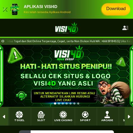
APLIKASI VISI4D
Download
x
Kini telah tersedia Aplikasi Android
SELAMAT KEPADA
me*****3 Telah Melakukan WD Sebesar Rp 1.000.000
 Situs Togel dan Slot Online Terpercaya, Cepat, serta Non Diskon Hub WA : +66659184322/ Jika Kesulit
TOGEL
SLOT
LIVE CASINO
SPORT
ARCADE
SABU