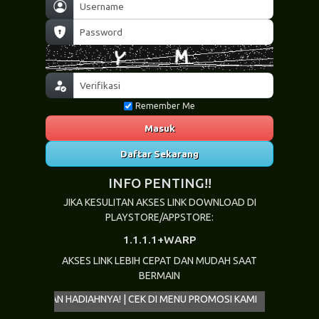
Remember Me
Masuk
Daftar Sekarang
INFO PENTING!!
JIKA KESULITAN AKSES LINK DOWNLOAD DI
PLAYSTORE/APPSTORE:
1.1.1.1+WARP
AKSES LINK LEBIH CEPAT DAN MUDAH SAAT
BERMAIN
DAPATKAN HADIAHNYA! | CEK DI MENU PROMOSI KAMI