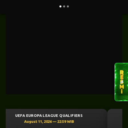
SPAIN LA LIGA
August 16, 2026 — 02:30 WIB