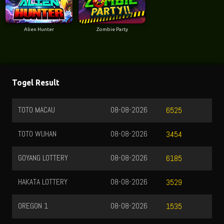
Alien Hunter
Zombie Party
Togel Result
08-08-2026
FLORIDA EVE
0
6525
08-08-2026
NEW YORK
0
3454
08-08-2026
SANTOS4D POOLS
0
6185
08-08-2026
HK SIANG
0
3529
08-08-2026
CAMBODIA
0
1535