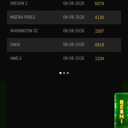
08-08-2026
BULLSEYE
0
6079
08-08-2026
SURIAH
0
4136
08-08-2026
SYABAH POOLS
0
1567
08-08-2026
SYDNEY POOLS
0
0818
08-08-2026
SAINS
0
1104