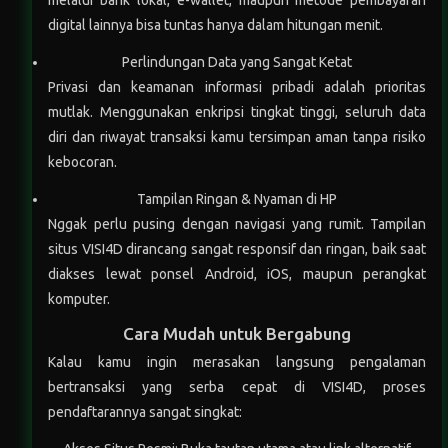
digital lainnya bisa tuntas hanya dalam hitungan menit.
Perlindungan Data yang Sangat Ketat
Privasi dan keamanan informasi pribadi adalah prioritas
mutlak. Menggunakan enkripsi tingkat tinggi, seluruh data
diri dan riwayat transaksi kamu tersimpan aman tanpa risiko
kebocoran.
Tampilan Ringan & Nyaman di HP
Nggak perlu pusing dengan navigasi yang rumit. Tampilan
situs VISI4D dirancang sangat responsif dan ringan, baik saat
diakses lewat ponsel Android, iOS, maupun perangkat
komputer.
Cara Mudah untuk Bergabung
Kalau kamu ingin merasakan langsung pengalaman
bertransaksi yang serba cepat di VISI4D, proses
pendaftarannya sangat singkat: