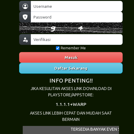
Remember Me
Masuk
Daftar Sekarang
INFO PENTING!!
JIKA KESULITAN AKSES LINK DOWNLOAD DI
PLAYSTORE/APPSTORE:
1.1.1.1+WARP
AKSES LINK LEBIH CEPAT DAN MUDAH SAAT
BERMAIN
TERSEDIA BANYAK EVEN SLOT, GABUN