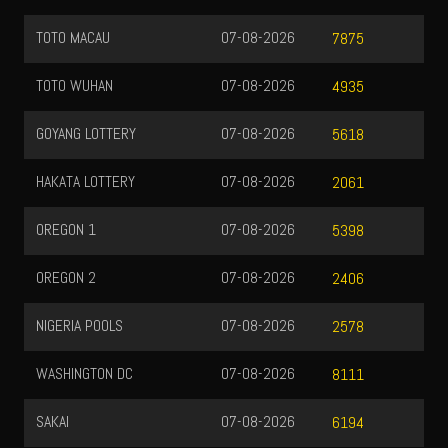
U
07-08-2026
FLORIDA EVE
7875
AN
07-08-2026
NEW YORK
4935
TTERY
07-08-2026
SANTOS4D POOLS
5618
TTERY
07-08-2026
HK SIANG
2061
07-08-2026
CAMBODIA
5398
07-08-2026
BULLSEYE
2406
OLS
07-08-2026
SURIAH
2578
N DC
07-08-2026
SYABAH POOLS
8111
07-08-2026
SYDNEY POOLS
6194