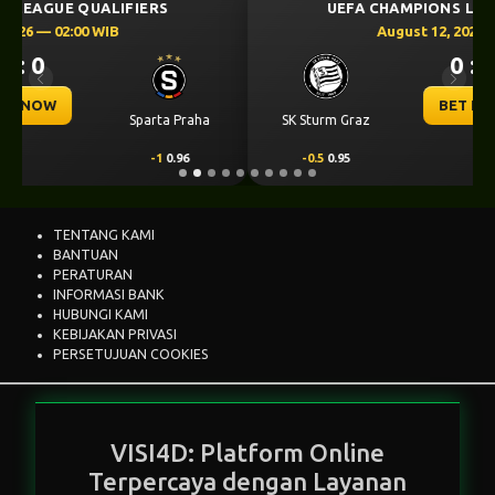
UEFA CHAMPIONS LEAGUE QUALIFIERS
August 12, 2026 — 01:30 WIB
0 : 0
Previous
Next
BET NOW
SK Sturm Graz
Fenerbahce
-0.5
0.95
0.5
0.87
TENTANG KAMI
BANTUAN
PERATURAN
INFORMASI BANK
HUBUNGI KAMI
KEBIJAKAN PRIVASI
PERSETUJUAN COOKIES
VISI4D: Platform Online
Terpercaya dengan Layanan