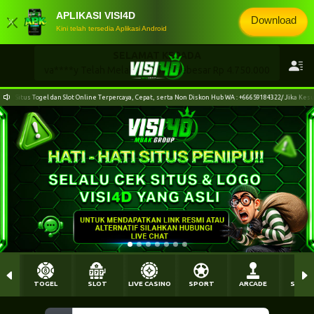
APLIKASI VISI4D
Download
x
Kini telah tersedia Aplikasi Android
SELAMAT KEPADA
va****y Telah Melakukan WD Sebesar Rp 4.750.000
Situs Togel dan Slot Online Terpercaya, Cepat, serta Non Diskon Hub WA : +66659184322/ Jika Kesulita
TOGEL
SLOT
LIVE CASINO
SPORT
ARCADE
SABU