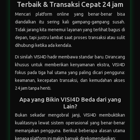
Terbaik & Transaksi Cepat 24 jam
Mencari platform online yang benar-benar bisa
diandalkan itu sering kali gampang-gampang susah.
Tidak jarang kita menemui layanan yang terlihat bagus di
depan, tapi justru lambat saat proses transaksi atau sulit
dihubungi ketika ada kendala.
Di sinilah VISI4D hadir membawa standar baru. Dirancang
khusus untuk memberikan kenyamanan ekstra, VISI4D
fokus pada tiga hal utama yang paling dicari pengguna:
keamanan, kecepatan transaksi, dan kemudahan akses
24 jam tanpa henti.
Apa yang Bikin VISI4D Beda dari yang
Lain?
Bukan sekadar mengobral janji, VISI4D membuktikan
kualitasnya lewat sistem operasional yang benar-benar
memanjakan pengguna. Berikut beberapa alasan utama
kenapa platform ini makin banyak direkomendasikan: