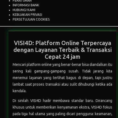
PERATURAN
INFORMASI BANK
HUBUNGI KAMI
KEBIJAKAN PRIVASI
PERSETUJUAN COOKIES
VISI4D: Platform Online Terpercaya
dengan Layanan Terbaik & Transaksi
Cepat 24 jam
Mencari platform online yang benar-benar bisa diandalkan itu
sering kali gampang-gampang susah. Tidak jarang kita
menemui layanan yang terlihat bagus di depan, tapi justru
lambat saat proses transaksi atau sulit dihubungi ketika ada
kendala.
Di sinilah VISI4D hadir membawa standar baru. Dirancang
khusus untuk memberikan kenyamanan ekstra, VISI4D fokus
pada tiga hal utama yang paling dicari pengguna: keamanan,