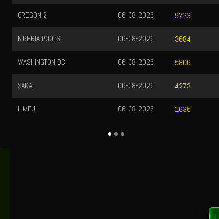
N 2
06-08-2026
BULLSEYE
9723
A POOLS
06-08-2026
SURIAH
3684
GTON DC
06-08-2026
SYABAH PO
5806
06-08-2026
SYDNEY P
4273
06-08-2026
SAINS
1635