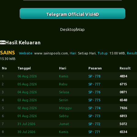
Telegram Official Visi4D
Desktop
Wap
Hasil Keluaran
SAINS
Website:
www.sainspools.com
, Hari:
Setiap Hari
, Tutup:
15:00 WIB
, Result
15:30 WIB
No
Tanggal
Hari
Pasaran
Result
1
06 Aug 2026
Kamis
SP - 778
4834
2
05 Aug 2026
Rabu
SP - 777
6715
3
04 Aug 2026
Selasa
SP - 776
0871
4
03 Aug 2026
Senin
SP - 775
6548
5
02 Aug 2026
Minggu
SP - 774
7926
6
01 Aug 2026
Sabtu
SP - 773
6813
7
31 Jul 2026
Jumat
SP - 772
5072
8
30 Jul 2026
Kamis
SP - 771
6534