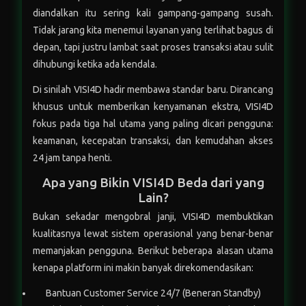
diandalkan itu sering kali gampang-gampang susah.
Tidak jarang kita menemui layanan yang terlihat bagus di
depan, tapi justru lambat saat proses transaksi atau sulit
dihubungi ketika ada kendala.
Di sinilah VISI4D hadir membawa standar baru. Dirancang
khusus untuk memberikan kenyamanan ekstra, VISI4D
fokus pada tiga hal utama yang paling dicari pengguna:
keamanan, kecepatan transaksi, dan kemudahan akses
24 jam tanpa henti.
Apa yang Bikin VISI4D Beda dari yang
Lain?
Bukan sekadar mengobral janji, VISI4D membuktikan
kualitasnya lewat sistem operasional yang benar-benar
memanjakan pengguna. Berikut beberapa alasan utama
kenapa platform ini makin banyak direkomendasikan:
Bantuan Customer Service 24/7 (Beneran Standby)