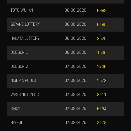
TOTO WUHAN
08-08-2026
N
6989
GOYANG LOTTERY
08-08-2026
S
6185
HAKATA LOTTERY
08-08-2026
H
3529
OREGON 1
08-08-2026
C
1535
OREGON 2
07-08-2026
B
2406
NIGERIA POOLS
07-08-2026
S
2578
WASHINGTON DC
07-08-2026
S
8111
SAKAI
07-08-2026
S
6194
HIMEJI
07-08-2026
S
3178