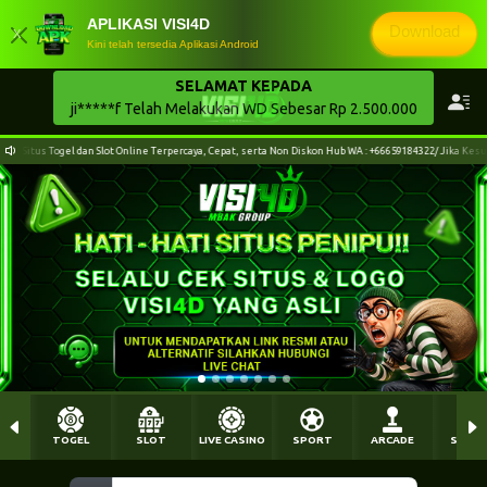
APLIKASI VISI4D
Download
x
Kini telah tersedia Aplikasi Android
SELAMAT KEPADA
ji*****f Telah Melakukan WD Sebesar Rp 2.500.000
Situs Togel dan Slot Online Terpercaya, Cepat, serta Non Diskon Hub WA : +66659184322/ Jika Kesulit
TOGEL
SLOT
LIVE CASINO
SPORT
ARCADE
SABU