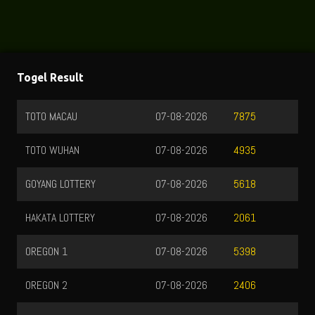
Togel Result
07-08-2026
FLORIDA EVE
7875
07-08-2026
NEW YORK
4935
RY
07-08-2026
SANTOS4D POOLS
5618
RY
07-08-2026
HK SIANG
2061
07-08-2026
CAMBODIA
5398
07-08-2026
BULLSEYE
2406