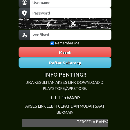
Remember Me
Masuk
Daftar Sekarang
INFO PENTING!!
JIKA KESULITAN AKSES LINK DOWNLOAD DI
PLAYSTORE/APPSTORE:
1.1.1.1+WARP
AKSES LINK LEBIH CEPAT DAN MUDAH SAAT
BERMAIN
TERSEDIA BANYAK EVEN SLOT, G