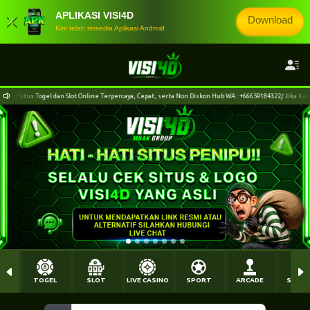
APLIKASI VISI4D
Download
x
Kini telah tersedia Aplikasi Android
 Situs Togel dan Slot Online Terpercaya, Cepat, serta Non Diskon Hub WA : +66659184322/ Jika Kesulit
TOGEL
SLOT
LIVE CASINO
SPORT
ARCADE
SABU