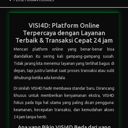
VISI4D: Platform Online
Terpercaya dengan Layanan
Terbaik & Transaksi Cepat 24 jam
Mencari platform online yang benar-benar bisa
diandalkan itu sering kali gampang-gampang susah.
Tidak jarang kita menemui layanan yang terlihat bagus di
depan, tapi justru lambat saat proses transaksi atau sulit
dihubungi ketika ada kendala.
Di sinilah VISI4D hadir membawa standar baru. Dirancang
khusus untuk memberikan kenyamanan ekstra, VISI4D
fokus pada tiga hal utama yang paling dicari pengguna:
keamanan, kecepatan transaksi, dan kemudahan akses
24 jam tanpa henti.
Apa yang Bikin VISI4D Beda dari yang