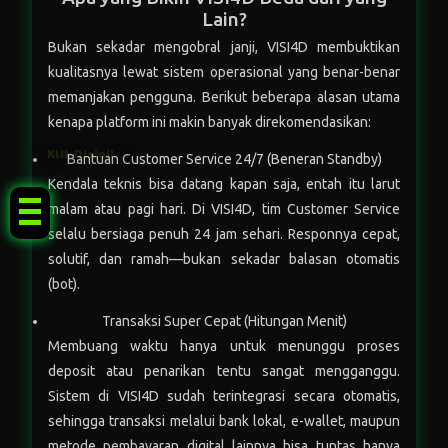
Lain?
Bukan sekadar mengobral janji, VISI4D membuktikan
kualitasnya lewat sistem operasional yang benar-benar
memanjakan pengguna. Berikut beberapa alasan utama
kenapa platform ini makin banyak direkomendasikan:
Klik Disini!
Bantuan Customer Service 24/7 (Beneran Standby)
Kendala teknis bisa datang kapan saja, entah itu larut
malam atau pagi hari. Di VISI4D, tim Customer Service
selalu bersiaga penuh 24 jam sehari. Responnya cepat,
solutif, dan ramah—bukan sekadar balasan otomatis
(bot).
Transaksi Super Cepat (Hitungan Menit)
Membuang waktu hanya untuk menunggu proses
deposit atau penarikan tentu sangat mengganggu.
Sistem di VISI4D sudah terintegrasi secara otomatis,
sehingga transaksi melalui bank lokal, e-wallet, maupun
metode pembayaran digital lainnya bisa tuntas hanya